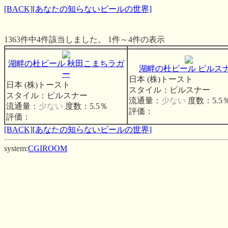
[BACK]
[あなたの知らないビールの世界]
1363件中4件該当しました。 1件～4件の表示
湖畔の杜ビール 秋田こまちラガ
湖畔の杜ビール ピルス
ー
日本 (株)トースト
日本 (株)トースト
スタイル：ピルスナー
スタイル：ピルスナー
流通量：
少ない
度数：5.5
流通量：
少ない
度数：5.5％
評価：
評価：
[BACK]
[あなたの知らないビールの世界]
system:
CGIROOM