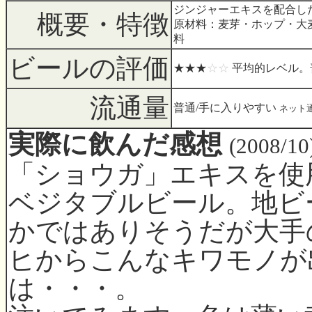
ジンジャーエキスを配合し
概要・特徴
原材料：麦芽・ホップ・大
料
ビールの評価
★★★
☆☆
平均的レベル。
流通量
普通/手に入りやすい
ネット
実際に飲んだ感想
(2008/10
「ショウガ」エキスを使
ベジタブルビール。地ビ
かではありそうだが大手
ヒからこんなキワモノが
は・・・。