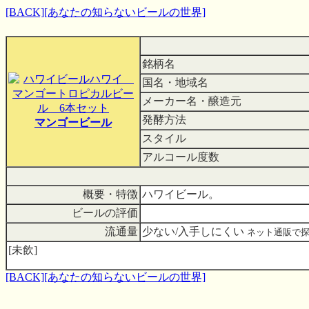
[BACK]
[あなたの知らないビールの世界]
銘柄名
国名・地域名
メーカー名・醸造元
発酵方法
マンゴービール
スタイル
アルコール度数
概要・特徴
ハワイビール。
ビールの評価
流通量
少ない/入手しにくい
ネット通販で
[未飲]
[BACK]
[あなたの知らないビールの世界]