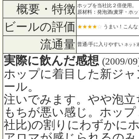
概要・特徴
ホップを当社比２倍使用。
原材料：発泡酒(麦芽・ホッ
ビールの評価
★★★★
☆
うまい！こんな
流通量
普通/手に入りやすい
ネット
実際に飲んだ感想
(2009/09
ホップに着目した新ジャ
ール。
注いでみます。やや泡立
もちが悪い感じ。ホップ
社比)の割りにわずかに
アロマが感じられるのみ