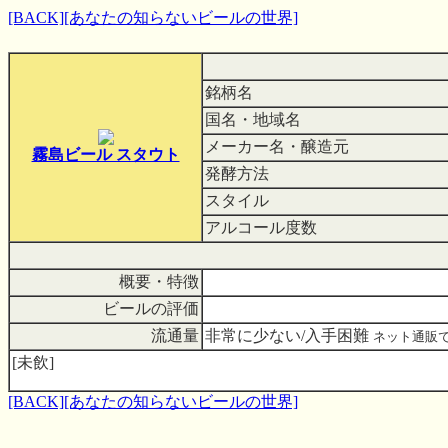
[BACK]
[あなたの知らないビールの世界]
銘柄名
国名・地域名
メーカー名・醸造元
霧島ビール スタウト
発酵方法
スタイル
アルコール度数
概要・特徴
ビールの評価
流通量
非常に少ない/入手困難
ネット通販
[未飲]
[BACK]
[あなたの知らないビールの世界]