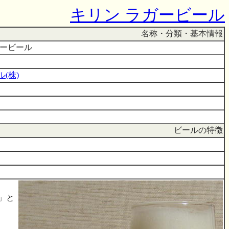
キリン ラガービール
名称・分類・基本情報
ガービール
(株)
ビールの特徴
」と