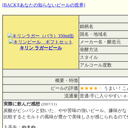
[BACK]
[あなたの知らないビールの世界]
銘柄名
国名・地域名
メーカー名・醸造元
キリン ラガービール
発酵方法
スタイル
アルコール度数
概要・特徴
ビールの評価
★★★★
☆
うまい！こ
流通量
普通/手に入りやすい
ネ
実際に飲んだ感想
(2007/11)
炭酸がビシバシと効いた、やや苦味の強いビール。嫌味がな
比較するとモルトの風味が豊かで美味しさが感じられるので
入手先：
やまや