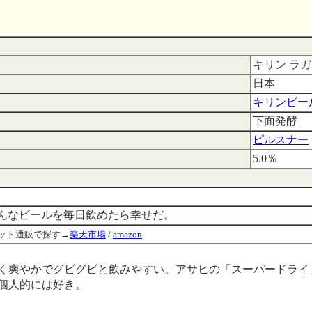
キリン ラ
日本
キリンビール
下面発酵
ピルスナー
5.0％
んなビールを毎日飲めたら幸せだ。
ット通販で探す→
楽天市場
/
amazon
く爽やかでグビグビと飲みやすい。アサヒの「スーパードライ
個人的には好き。