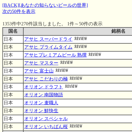
[BACK]
[あなたの知らないビールの世界]
次の50件を表示
1353件中270件該当しました。 1件～50件の表示
国名
銘柄名
日本
アサヒ スーパードライ
日本
アサヒ プライムタイム
日本
アサヒプレミアムビール 熟撰
日本
アサヒ マスター
日本
アサヒ 富士山
日本
アサヒ こだわりの極
日本
オリオン ドラフト
日本
オリオン 南国物語
日本
オリオン 麦職人
日本
オリオン 鮮快生
日本
オリオン スペシャル
日本
オリオン いちばん桜