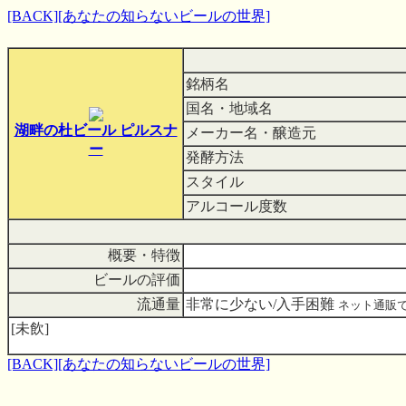
[BACK]
[あなたの知らないビールの世界]
銘柄名
国名・地域名
湖畔の杜ビール ピルスナ
メーカー名・醸造元
ー
発酵方法
スタイル
アルコール度数
概要・特徴
ビールの評価
流通量
非常に少ない/入手困難
ネット通販
[未飲]
[BACK]
[あなたの知らないビールの世界]